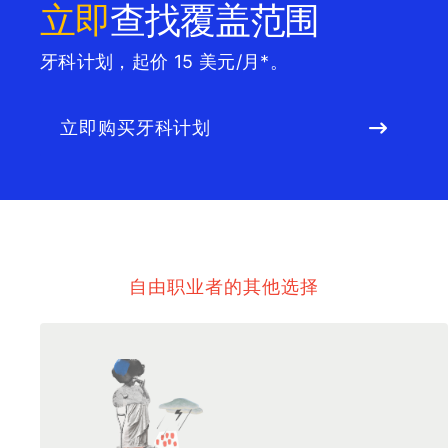
立即
查找覆盖范围
牙科计划，起价 15 美元/月*。
宣传
资源
立即购买牙科计划
集线器
火花
博客
获取福利
自由职业者的其他选择
税务中心
活动
法律咨询处
关于我们