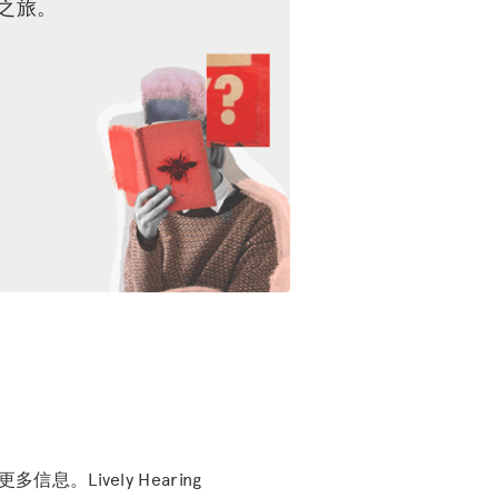
之旅。
息。Lively Hearing