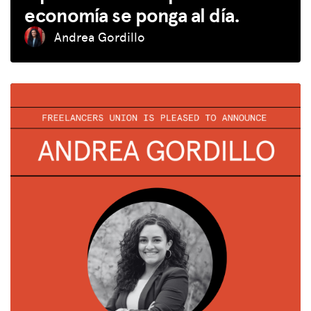
economía se ponga al día.
Donar
Andrea Gordillo
INICIAR SESIÓN
UNIRSE