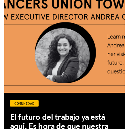
DEFENSA
RECURSOS
CUBO
CHISPA
BLOG
DISFRUTA DE LAS VENTAJAS
CENTRO DE IMPUESTOS
EVENTOS
COMUNIDAD
ASESORAMIENTO JURÍDICO
El futuro del trabajo ya está
QUIÉNES SOMOS
aquí. Es hora de que nuestra