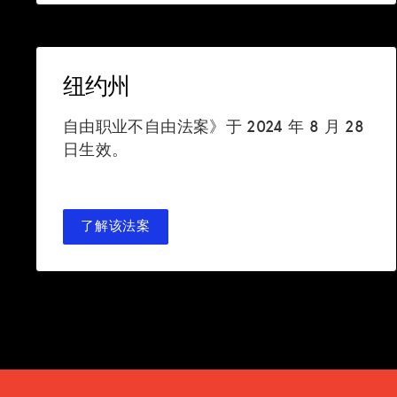
纽约州
宣传
自由职业不自由法案》于 2024 年 8 月 28
资源
日生效。
集线器
火花
了解该法案
博客
获取福利
税务中心
活动
法律咨询处