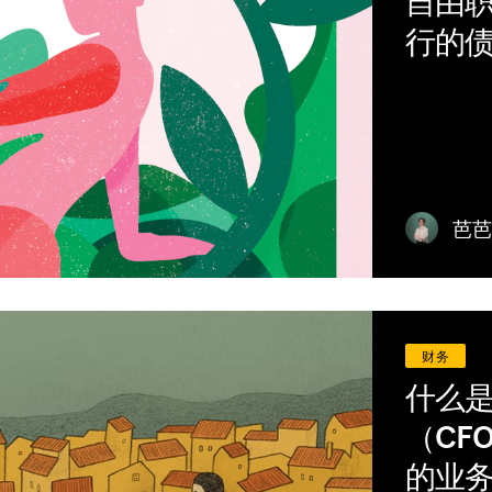
自由
行的
宣传
芭芭
资源
集线器
火花
财务
什么
博客
（CF
获取福利
的业
税务中心