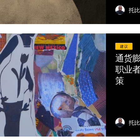
托比
建议
通货
职业
策
托比