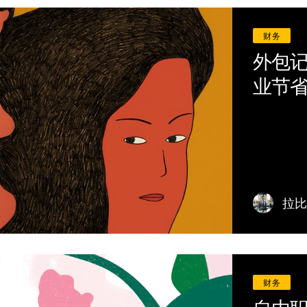
财务
外包
业节
拉比
财务