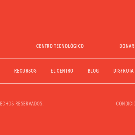
BLOG
DISFRUTA DE LAS VENTAJAS
CENTRO DE IMPUESTOS
EVENTOS
N
CENTRO TECNOLÓGICO
DONAR
ASESORAMIENTO JURÍDICO
QUIÉNES SOMOS
RECURSOS
EL CENTRO
BLOG
DISFRUTA
DONAR
INICIAR SESIÓN
RECHOS RESERVADOS.
CONDICI
UNIRSE