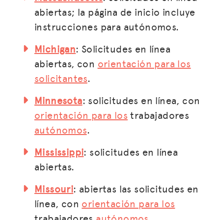
CHISPA
abiertas; la página de inicio incluye
BLOG
instrucciones para autónomos.
DISFRUTA DE LAS VENTAJAS
Michigan
: Solicitudes en línea
abiertas, con
orientación para los
CENTRO DE IMPUESTOS
solicitantes
.
EVENTOS
Minnesota
: solicitudes en línea, con
ASESORAMIENTO JURÍDICO
orientación para los
trabajadores
QUIÉNES SOMOS
autónomos
.
Donar
Mississippi
: solicitudes en línea
abiertas.
INICIAR SESIÓN
Missouri
: abiertas las solicitudes en
línea, con
orientación para los
UNIRSE
trabajadores
autónomos
.