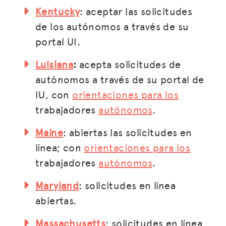
Kentucky
: aceptar las solicitudes
de los autónomos a través de su
portal UI.
Luisiana
:
acepta solicitudes de
autónomos a través de su portal de
IU, con
orientaciones para los
trabajadores
autónomos
.
Maine
: abiertas las solicitudes en
línea; con
orientaciones para los
trabajadores
autónomos
.
DEFENSA
Maryland
: solicitudes en línea
RECURSOS
abiertas.
CUBO
Massachusetts
: solicitudes en línea