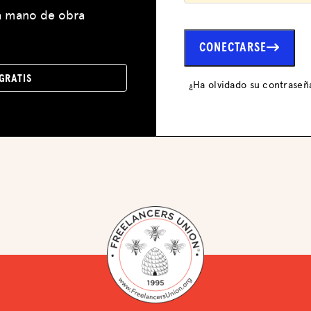
DEFENSA
a mano de obra
RECURSOS
CONECTARSE
CUBO
GRATIS
¿Ha olvidado su contrase
CHISPA
BLOG
DISFRUTA DE LAS VENTAJAS
CENTRO DE IMPUESTOS
EVENTOS
ASESORAMIENTO JURÍDICO
QUIÉNES SOMOS