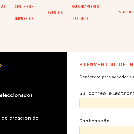
LAS
CENTRO DE
ASESORAMIENTO
EVENTOS
SOBRE NO
IMPUESTOS
JURÍDICO
BIENVENIDO DE N
?
Conéctese para acceder a 
seleccionados
Su correo electrón
 de creación de
Contraseña